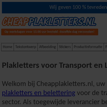
Wij geven 100 % tevredenh
Op werkdagen voor 13.00 uur besteld: dezelfde dag verzonden!
Home
Tekstontwerp
Afbeelding
Stickers
Productinformatie
P
Plakletters voor Transport en 
Welkom bij Cheapplakletters.nl, uw
plakletters en belettering
voor de tr
sector. Als toegewijde leverancier 