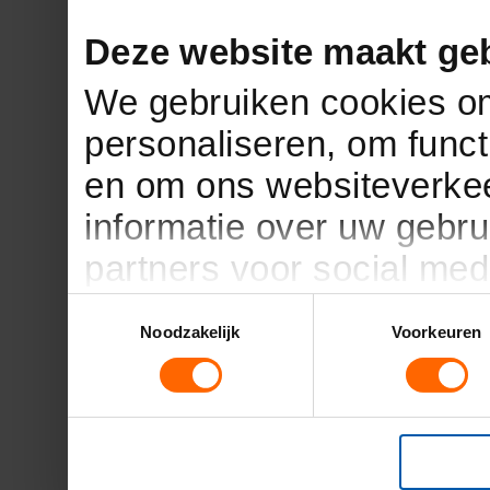
Deze website maakt geb
We gebruiken cookies om
personaliseren, om funct
en om ons websiteverkee
informatie over uw gebru
partners voor social med
partners kunnen deze g
Toestemmingsselectie
Noodzakelijk
Voorkeuren
informatie die u aan ze h
verzameld op basis van 