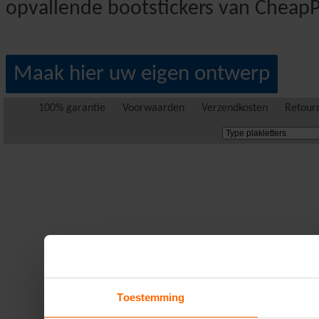
opvallende bootstickers van CheapPl
Maak hier uw eigen ontwerp
100% garantie
Voorwaarden
Verzendkosten
Retour
Toestemming